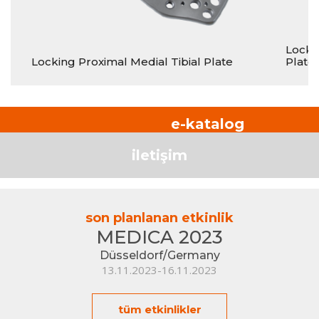
Lockin
Locking Proximal Medial Tibial Plate
Plate
e-katalog
iletişim
son planlanan etkinlik
MEDICA 2023
Düsseldorf/Germany
13.11.2023-16.11.2023
tüm etkinlikler